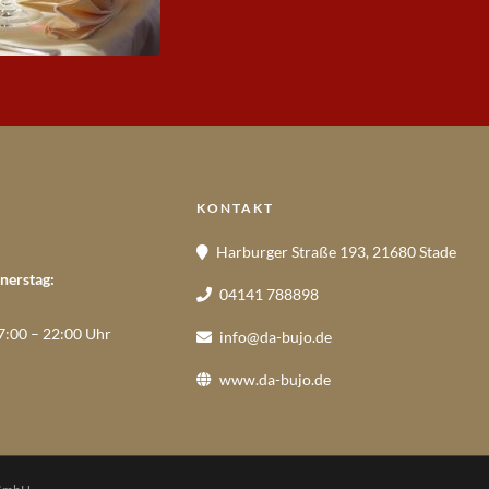
KONTAKT
Harburger Straße 193, 21680 Stade
nerstag:
04141 788898
7:00 – 22:00 Uhr
info@da-bujo.de
www.da-bujo.de